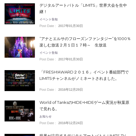
デジタルアートバトル「LIMITS」世界大会を生中
継！
イベント告知
Post Date :
2017年01月30日
”アナとエルサのフローズンファンタジー”を1000％
楽しむ放送２月１日１７時～ 生放送
イベント告知
Post Date :
2017年01月30日
「FRESH!AWARD２０１６」イベント番組部門で
LIMITSチャンネルがノミネートされました。
Post Date :
2016年12月29日
World of TanksのHIDE×HIDEゲーム実況が秋葉原
で見れる。
お知らせ
Post Date :
2016年12月24日
世界が注目するデジタルアートバトル LIMITS TV