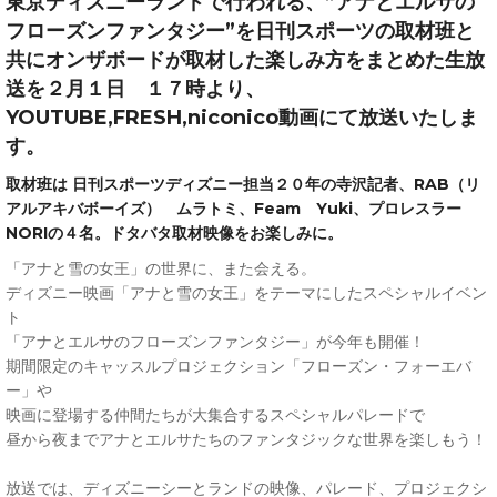
東京ディズニーランドで行われる、”アナとエルサの
フローズンファンタジー”を日刊スポーツの取材班と
共にオンザボードが取材した楽しみ方をまとめた生放
送を２月１日 １７時より、
YOUTUBE,FRESH,niconico動画にて放送いたしま
す。
取材班は 日刊スポーツディズニー担当２０年の寺沢記者、RAB（リ
アルアキバボーイズ） ムラトミ、Feam Yuki、プロレスラー
NORIの４名。ドタバタ取材映像をお楽しみに。
「アナと雪の女王」の世界に、また会える。
ディズニー映画「アナと雪の女王」をテーマにしたスペシャルイベン
ト
「アナとエルサのフローズンファンタジー」が今年も開催！
期間限定のキャッスルプロジェクション「フローズン・フォーエバ
ー」や
映画に登場する仲間たちが大集合するスペシャルパレードで
昼から夜までアナとエルサたちのファンタジックな世界を楽しもう！
放送では、ディズニーシーとランドの映像、パレード、プロジェクシ