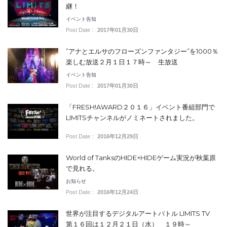
継！
イベント告知
Post Date :
2017年01月30日
”アナとエルサのフローズンファンタジー”を1000％
楽しむ放送２月１日１７時～ 生放送
イベント告知
Post Date :
2017年01月30日
「FRESH!AWARD２０１６」イベント番組部門で
LIMITSチャンネルがノミネートされました。
Post Date :
2016年12月29日
World of TanksのHIDE×HIDEゲーム実況が秋葉原
で見れる。
お知らせ
Post Date :
2016年12月24日
世界が注目するデジタルアートバトル LIMITS TV
第１６回は１２月２１日（水） １９時～