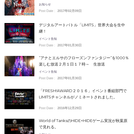
お知らせ
Post Date :
2017年02月09日
デジタルアートバトル「LIMITS」世界大会を生中
継！
イベント告知
Post Date :
2017年01月30日
”アナとエルサのフローズンファンタジー”を1000％
楽しむ放送２月１日１７時～ 生放送
イベント告知
Post Date :
2017年01月30日
「FRESH!AWARD２０１６」イベント番組部門で
LIMITSチャンネルがノミネートされました。
Post Date :
2016年12月29日
World of TanksのHIDE×HIDEゲーム実況が秋葉原
で見れる。