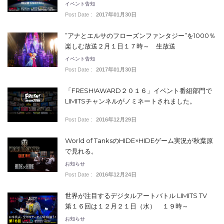
イベント告知
Post Date :
2017年01月30日
”アナとエルサのフローズンファンタジー”を1000％
楽しむ放送２月１日１７時～ 生放送
イベント告知
Post Date :
2017年01月30日
「FRESH!AWARD２０１６」イベント番組部門で
LIMITSチャンネルがノミネートされました。
Post Date :
2016年12月29日
World of TanksのHIDE×HIDEゲーム実況が秋葉原
で見れる。
お知らせ
Post Date :
2016年12月24日
世界が注目するデジタルアートバトル LIMITS TV
第１６回は１２月２１日（水） １９時～
お知らせ