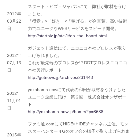
スタート・ビズ・ジャパンにて、弊社が取材をうけ
2012年
ました。
03月22
「得意」×「好き」×「稼げる」が合言葉。高い技術
日
力でユニークなWEBサービスをスピード開発。
http://startbiz.jp/atcl/it/on_the_board.html
ガジェット通信にて、ニコニコ本社プロレスが取り
2012年
上げられました。
07月13
これが最先端のプロレスか!? DDTプロレスニコニコ
日
本社興行レポート
http://getnews.jp/archives/231443
yokohama nowにて代表の和田が取材をうけました
2012年
ユニーク企業に訊け 第２回 株式会社オンザボー
11月01
ド
日
http://yokohama-now.jp/home/?p=8638
ファミ通.comにてHIDE×HIDEチャンネル主催、モン
スターハンター４Gのオフ会の様子が取り上げられま
2015年