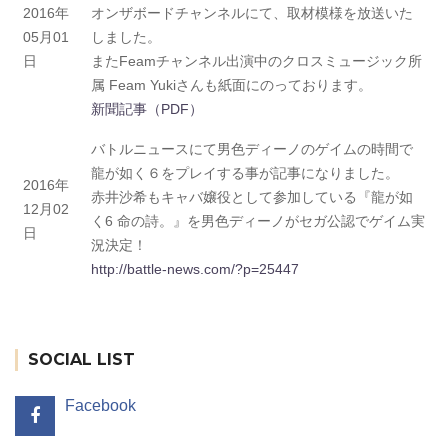
2016年
オンザボードチャンネルにて、取材模様を放送いた
05月01
しました。
日
またFeamチャンネル出演中のクロスミュージック所
属 Feam Yukiさんも紙面にのっております。
新聞記事（PDF）
バトルニュースにて男色ディーノのゲイムの時間で
龍が如く６をプレイする事が記事になりました。
2016年
赤井沙希もキャバ嬢役として参加している『龍が如
12月02
く6 命の詩。』を男色ディーノがセガ公認でゲイム実
日
況決定！
http://battle-news.com/?p=25447
SOCIAL LIST
Facebook