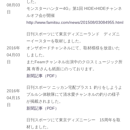
した。
08月03
モンスターハンター4G』第1回 HIDE×HIDEチャンネ
日
ルオフ会が開催
http://www.famitsu.com/news/201508/03084955.html
日刊スポーツにて東京ディズニーランド ディズニ
ーイースターを取材しました。
2016年
オンザボードチャンネルにて、取材模様を放送いた
04月03
しました。
日
またFeamチャンネル出演中のクロスミュージック所
属 有香さんも紙面にのっております。
新聞記事（PDF）
日刊スポーツ ニッカン宅配プラス１ 釣りをしようよ
2016年
プルルン体験隊にて清水愛チャンネルの釣りの様子
04月15
が掲載されました。
日
新聞記事（PDF）
日刊スポーツにて東京ディズニーシー 15周年を取
材しました。