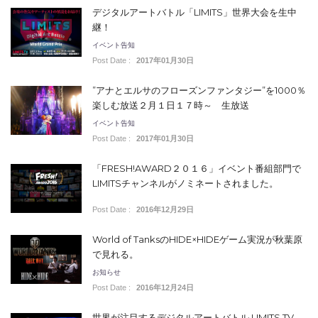
デジタルアートバトル「LIMITS」世界大会を生中
継！
イベント告知
Post Date :
2017年01月30日
”アナとエルサのフローズンファンタジー”を1000％
楽しむ放送２月１日１７時～ 生放送
イベント告知
Post Date :
2017年01月30日
「FRESH!AWARD２０１６」イベント番組部門で
LIMITSチャンネルがノミネートされました。
Post Date :
2016年12月29日
World of TanksのHIDE×HIDEゲーム実況が秋葉原
で見れる。
お知らせ
Post Date :
2016年12月24日
世界が注目するデジタルアートバトル LIMITS TV