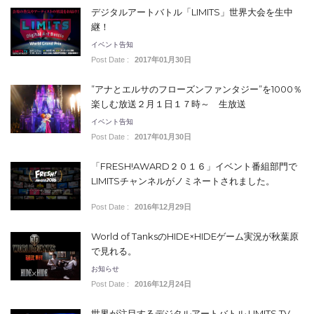
デジタルアートバトル「LIMITS」世界大会を生中
継！
イベント告知
Post Date :
2017年01月30日
”アナとエルサのフローズンファンタジー”を1000％
楽しむ放送２月１日１７時～ 生放送
イベント告知
Post Date :
2017年01月30日
「FRESH!AWARD２０１６」イベント番組部門で
LIMITSチャンネルがノミネートされました。
Post Date :
2016年12月29日
World of TanksのHIDE×HIDEゲーム実況が秋葉原
で見れる。
お知らせ
Post Date :
2016年12月24日
世界が注目するデジタルアートバトル LIMITS TV