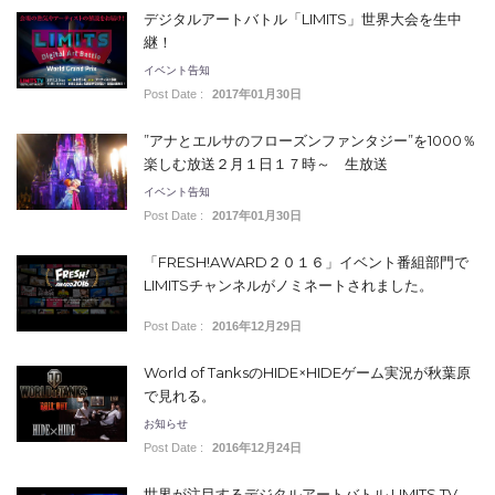
デジタルアートバトル「LIMITS」世界大会を生中
継！
イベント告知
Post Date :
2017年01月30日
”アナとエルサのフローズンファンタジー”を1000％
楽しむ放送２月１日１７時～ 生放送
イベント告知
Post Date :
2017年01月30日
「FRESH!AWARD２０１６」イベント番組部門で
LIMITSチャンネルがノミネートされました。
Post Date :
2016年12月29日
World of TanksのHIDE×HIDEゲーム実況が秋葉原
で見れる。
お知らせ
Post Date :
2016年12月24日
世界が注目するデジタルアートバトル LIMITS TV