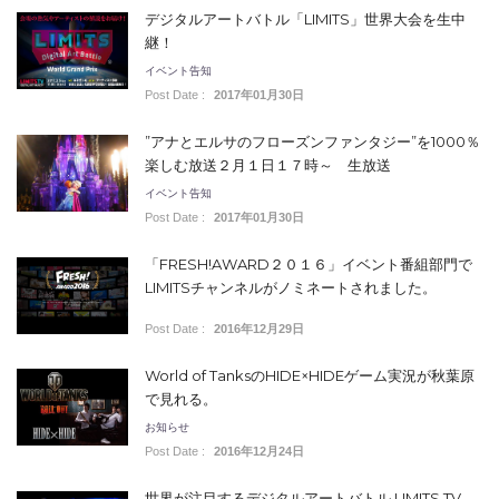
デジタルアートバトル「LIMITS」世界大会を生中
継！
イベント告知
Post Date :
2017年01月30日
”アナとエルサのフローズンファンタジー”を1000％
楽しむ放送２月１日１７時～ 生放送
イベント告知
Post Date :
2017年01月30日
「FRESH!AWARD２０１６」イベント番組部門で
LIMITSチャンネルがノミネートされました。
Post Date :
2016年12月29日
World of TanksのHIDE×HIDEゲーム実況が秋葉原
で見れる。
お知らせ
Post Date :
2016年12月24日
世界が注目するデジタルアートバトル LIMITS TV