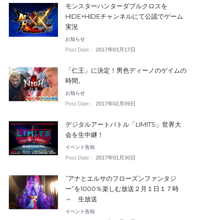
モンスターハンターダブルクロスを
HIDE×HIDEチャンネルにて公認でゲーム
実況
お知らせ
Post Date :
2017年03月17日
「仁王」に決定！男色ディーノのゲイムの
時間。
お知らせ
Post Date :
2017年02月09日
デジタルアートバトル「LIMITS」世界大
会を生中継！
イベント告知
Post Date :
2017年01月30日
”アナとエルサのフローズンファンタジ
ー”を1000％楽しむ放送２月１日１７時
～ 生放送
イベント告知