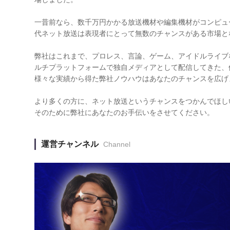
一昔前なら、数千万円かかる放送機材や編集機材がコンピュ
代ネット放送は表現者にとって無数のチャンスがある市場と
弊社はこれまで、プロレス、言論、ゲーム、アイドルライブなど
ルチプラットフォームで独自メディアとして配信してきた、
様々な実績から得た弊社ノウハウはあなたのチャンスを広げ
より多くの方に、ネット放送というチャンスをつかんでほし
そのために弊社にあなたのお手伝いをさせてください。
運営チャンネル
Channel