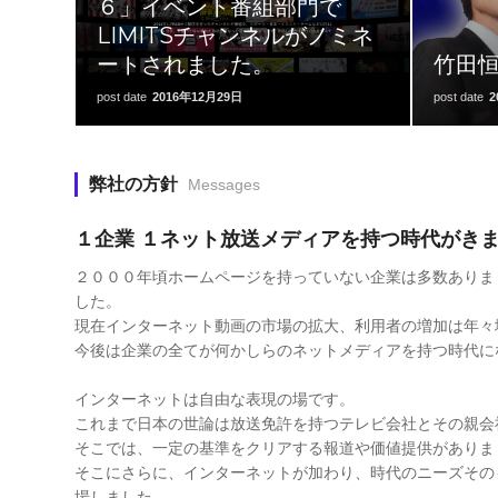
６」イベント番組部門で
LIMITSチャンネルがノミネ
ートされました。
竹田
post date
2016年12月29日
post date
2
弊社の方針
Messages
１企業 １ネット放送メディアを持つ時代がき
２０００年頃ホームページを持っていない企業は多数ありま
した。
現在インターネット動画の市場の拡大、利用者の増加は年々
今後は企業の全てが何かしらのネットメディアを持つ時代に
インターネットは自由な表現の場です。
これまで日本の世論は放送免許を持つテレビ会社とその親会
そこでは、一定の基準をクリアする報道や価値提供がありま
そこにさらに、インターネットが加わり、時代のニーズその
場しました。