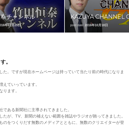
恒泰チャンネル
KAZUYA CHANNEL 
016年07月25日
post date
2016年10月18日
ます。
した。ですが現在ホームページは持っていて当たり前の時代になりま
増えていっています。
なります。
社である新聞社に主導されてきました。
したが、TV、新聞の補えない範囲を雑誌やラジオが賄ってきました。
ものをつくりだす無数のメディアとともに、無数のクリエイターが登