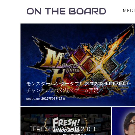
ON THE BOARD
MED
モンスターハンターダブルクロスをHIDE×HIDE
チャンネルにて公認でゲーム実況
post date
2017年03月17日
「FRESH!AWARD２０１