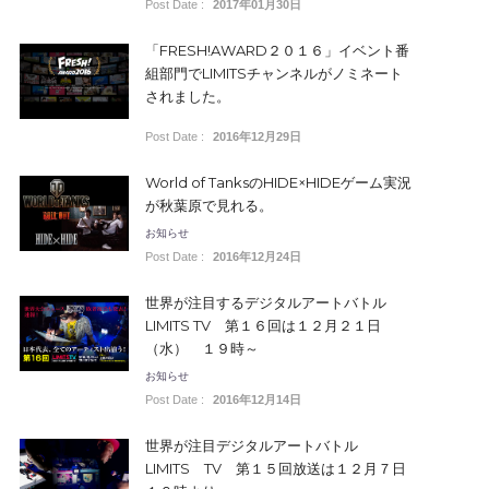
Post Date :
2017年01月30日
「FRESH!AWARD２０１６」イベント番
組部門でLIMITSチャンネルがノミネート
されました。
Post Date :
2016年12月29日
World of TanksのHIDE×HIDEゲーム実況
が秋葉原で見れる。
お知らせ
Post Date :
2016年12月24日
世界が注目するデジタルアートバトル
LIMITS TV 第１６回は１２月２１日
（水） １９時～
お知らせ
Post Date :
2016年12月14日
世界が注目デジタルアートバトル
LIMITS TV 第１５回放送は１２月７日