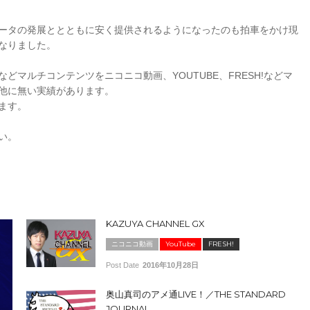
ータの発展ととともに安く提供されるようになったのも拍車をかけ現
なりました。
マルチコンテンツをニコニコ動画、YOUTUBE、FRESH!などマ
他に無い実績があります。
ます。
い。
KAZUYA CHANNEL GX
ニコニコ動画
YouTube
FRESH!
Post Date
2016年10月28日
奥山真司のアメ通LIVE！／THE STANDARD
JOURNAL