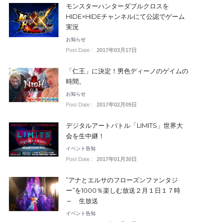
モンスターハンターダブルクロスを
HIDE×HIDEチャンネルにて公認でゲーム
実況
お知らせ
Post Date :
2017年03月17日
「仁王」に決定！男色ディーノのゲイムの
時間。
お知らせ
Post Date :
2017年02月09日
デジタルアートバトル「LIMITS」世界大
会を生中継！
イベント告知
Post Date :
2017年01月30日
”アナとエルサのフローズンファンタジ
ー”を1000％楽しむ放送２月１日１７時
～ 生放送
イベント告知