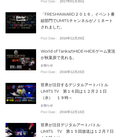
Post Date :
2017年01月30日
「FRESH!AWARD２０１６」イベント番
組部門でLIMITSチャンネルがノミネート
されました。
Post Date :
2016年12月29日
World of TanksのHIDE×HIDEゲーム実況
が秋葉原で見れる。
お知らせ
Post Date :
2016年12月24日
世界が注目するデジタルアートバトル
LIMITS TV 第１６回は１２月２１日
（水） １９時～
お知らせ
Post Date :
2016年12月14日
世界が注目デジタルアートバトル
LIMITS TV 第１５回放送は１２月７日