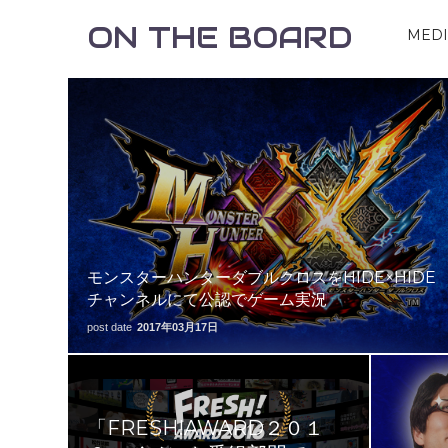
ON THE BOARD
MED
モンスターハンターダブルクロスをHIDE×HIDE
チャンネルにて公認でゲーム実況
post date
2017年03月17日
「FRESH!AWARD２０１