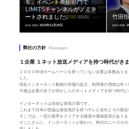
６」イベント番組部門で
LIMITSチャンネルがノミネ
ートされました。
竹田
post date
2016年12月29日
post date
2
弊社の方針
Messages
１企業 １ネット放送メディアを持つ時代がき
２０００年頃ホームページを持っていない企業は多数ありま
した。
現在インターネット動画の市場の拡大、利用者の増加は年々
今後は企業の全てが何かしらのネットメディアを持つ時代に
インターネットは自由な表現の場です。
これまで日本の世論は放送免許を持つテレビ会社とその親会
そこでは、一定の基準をクリアする報道や価値提供がありま
そこにさらに、インターネットが加わり、時代のニーズその
場しました。