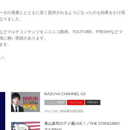
ータの発展ととともに安く提供されるようになったのも拍車をかけ現
なりました。
マルチコンテンツをニコニコ動画、YOUTUBE、FRESH!などマ
他に無い実績があります。
ます。
い。
KAZUYA CHANNEL GX
ニコニコ動画
YouTube
FRESH!
Post Date
2016年10月28日
奥山真司のアメ通LIVE！／THE STANDARD
JOURNAL