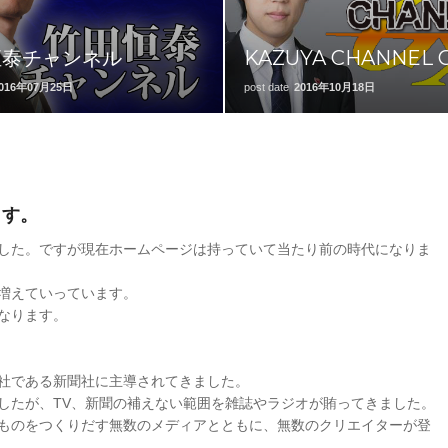
恒泰チャンネル
KAZUYA CHANNEL 
016年07月25日
post date
2016年10月18日
ます。
した。ですが現在ホームページは持っていて当たり前の時代になりま
増えていっています。
なります。
社である新聞社に主導されてきました。
したが、TV、新聞の補えない範囲を雑誌やラジオが賄ってきました。
ものをつくりだす無数のメディアとともに、無数のクリエイターが登