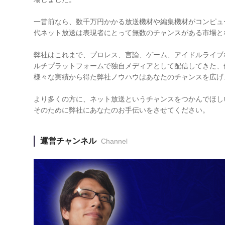
一昔前なら、数千万円かかる放送機材や編集機材がコンピュ
代ネット放送は表現者にとって無数のチャンスがある市場と
弊社はこれまで、プロレス、言論、ゲーム、アイドルライブなど
ルチプラットフォームで独自メディアとして配信してきた、
様々な実績から得た弊社ノウハウはあなたのチャンスを広げ
より多くの方に、ネット放送というチャンスをつかんでほし
そのために弊社にあなたのお手伝いをさせてください。
運営チャンネル
Channel