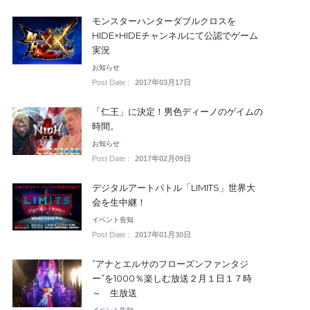
モンスターハンターダブルクロスを
HIDE×HIDEチャンネルにて公認でゲーム
実況
お知らせ
Post Date :
2017年03月17日
「仁王」に決定！男色ディーノのゲイムの
時間。
お知らせ
Post Date :
2017年02月09日
デジタルアートバトル「LIMITS」世界大
会を生中継！
イベント告知
Post Date :
2017年01月30日
”アナとエルサのフローズンファンタジ
ー”を1000％楽しむ放送２月１日１７時
～ 生放送