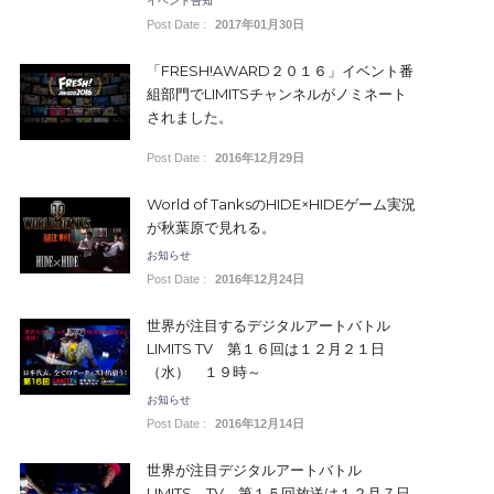
イベント告知
Post Date :
2017年01月30日
「FRESH!AWARD２０１６」イベント番
組部門でLIMITSチャンネルがノミネート
されました。
Post Date :
2016年12月29日
World of TanksのHIDE×HIDEゲーム実況
が秋葉原で見れる。
お知らせ
Post Date :
2016年12月24日
世界が注目するデジタルアートバトル
LIMITS TV 第１６回は１２月２１日
（水） １９時～
お知らせ
Post Date :
2016年12月14日
世界が注目デジタルアートバトル
LIMITS TV 第１５回放送は１２月７日