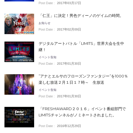
Post Date :
2017年03月17日
「仁王」に決定！男色ディーノのゲイムの時間。
お知らせ
Post Date :
2017年02月09日
デジタルアートバトル「LIMITS」世界大会を生中
継！
イベント告知
Post Date :
2017年01月30日
”アナとエルサのフローズンファンタジー”を1000％
楽しむ放送２月１日１７時～ 生放送
イベント告知
Post Date :
2017年01月30日
「FRESH!AWARD２０１６」イベント番組部門で
LIMITSチャンネルがノミネートされました。
Post Date :
2016年12月29日