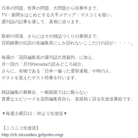
日本の問題、世界の問題、大問題から珍事件まで、
TV・新聞をはじめとする大手メディア・マスコミを疑い、
週刊誌の記事を通して、真相に迫ります。
取材の現場、さらにはその雑誌づくりの裏側まで、
百戦錬磨の伝説の名編集長にしか語れないここだけの話が・・・・。
毎週の「花田編集長の週刊誌欠席裁判」に加え、
月一回の「月刊Hanadaの読みどころ紹介。
さらに、名物である「日本一偏った選挙速報」や時の人、
ゲストを迎えたゲスト特番を行います。
雑誌編集の裏舞台、一般紙面ではに載らない
貴重なエピソードを花田編集長自ら、直接熱く語る生放送番組です。
▼毎週土曜日12：30より生放送▼
【ニコニコ生放送】
http://ch.nicovideo.jp/tyotto-migi