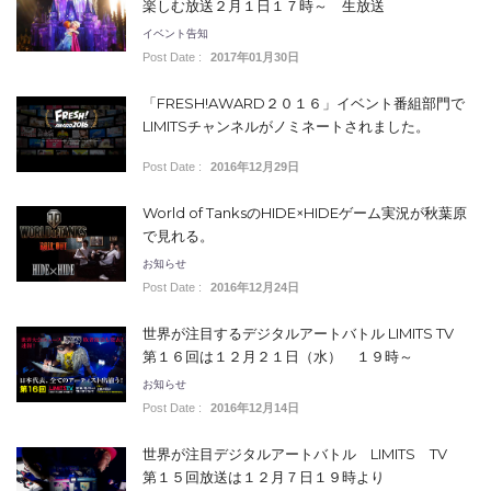
楽しむ放送２月１日１７時～ 生放送
イベント告知
Post Date :
2017年01月30日
「FRESH!AWARD２０１６」イベント番組部門で
LIMITSチャンネルがノミネートされました。
Post Date :
2016年12月29日
World of TanksのHIDE×HIDEゲーム実況が秋葉原
で見れる。
お知らせ
Post Date :
2016年12月24日
世界が注目するデジタルアートバトル LIMITS TV
第１６回は１２月２１日（水） １９時～
お知らせ
Post Date :
2016年12月14日
世界が注目デジタルアートバトル LIMITS TV
第１５回放送は１２月７日１９時より