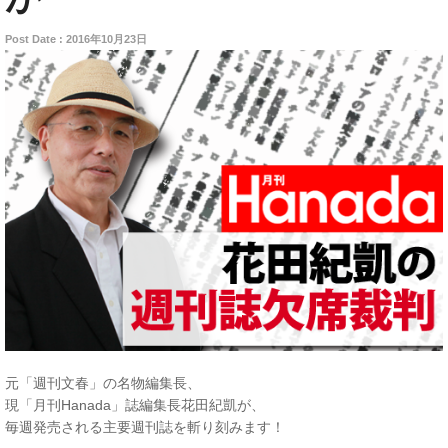
Post Date : 2016年10月23日
元「週刊文春」の名物編集長、
現「月刊Hanada」誌編集長花田紀凱が、
毎週発売される主要週刊誌を斬り刻みます！