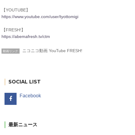
【YOUTUBE】
https://www.youtube.com/user/tyottomigi
【FRESH!】
https://abemafresh.tv/ctm
ニコニコ動画
YouTube
FRESH!
動画リンク
SOCIAL LIST
Facebook
最新ニュース